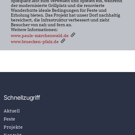
Spielplatz lädt zum Verweilen und Spielen ein, während
der modernisierte Grillplatz und die renovierte
Wanderhütte ideale Bedingungen für Feste und
Erholung bieten. Das Projekt hat unser Dorf nachhaltig
bereichert, die Infrastruktur verbessert und zieht
Besucher von nah und fern an.
Weitere Informationen:
www.pauls-märchenwald.de
www.bruecken-pfalz.de
Schnellzugriff
Aktuell
Feste
Projekte